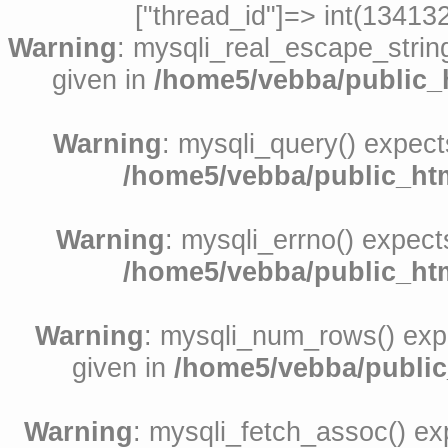
["thread_id"]=> int(134132
Warning
: mysqli_real_escape_string
given in
/home5/vebba/public_h
Warning
: mysqli_query() expect
/home5/vebba/public_htm
Warning
: mysqli_errno() expect
/home5/vebba/public_htm
Warning
: mysqli_num_rows() expe
given in
/home5/vebba/public
Warning
: mysqli_fetch_assoc() exp