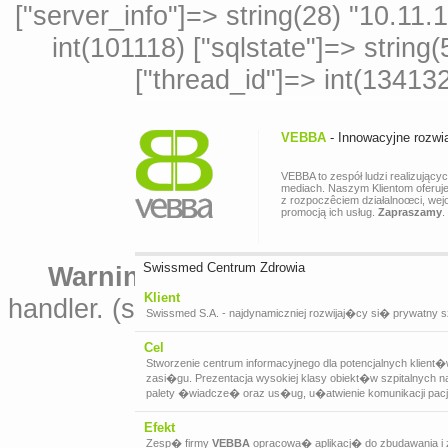
["server_info"]=> string(28) "10.11.
int(101118) ["sqlstate"]=> string
["thread_id"]=> int(134132
VEBBA
- Innowacyjne rozwi
VEBBA to zespół ludzi realizujący
mediach. Naszym Klientom oferuj
z rozpoczêciem działalnoœci, wej
promocją ich usług.
Zapraszamy
.
Swissmed Centrum Zdrowia
Warning
: Unknown: Failed to wr
Klient
handler. (session.save_path: /opt/al
Swissmed S.A. - najdynamiczniej rozwijaj�cy si� prywatny 
Cel
Stworzenie centrum informacyjnego dla potencjalnych klien
zasi�gu. Prezentacja wysokiej klasy obiekt�w szpitalnych
palety �wiadcze� oraz us�ug, u�atwienie komunikacji pacj
Efekt
Zesp� firmy
VEBBA
opracowa� aplikacj� do zbudawania i 