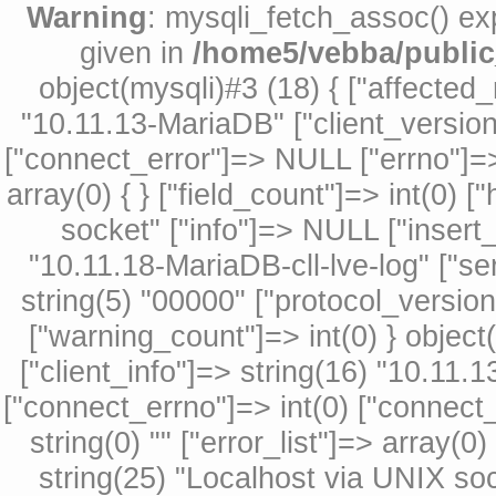
Warning
: mysqli_fetch_assoc() exp
given in
/home5/vebba/public
object(mysqli)#3 (18) { ["affected_
"10.11.13-MariaDB" ["client_version
["connect_error"]=> NULL ["errno"]=> i
array(0) { } ["field_count"]=> int(0) 
socket" ["info"]=> NULL ["insert_
"10.11.18-MariaDB-cll-lve-log" ["se
string(5) "00000" ["protocol_versio
["warning_count"]=> int(0) } object
["client_info"]=> string(16) "10.11.
["connect_errno"]=> int(0) ["connect_
string(0) "" ["error_list"]=> array(0)
string(25) "Localhost via UNIX soc