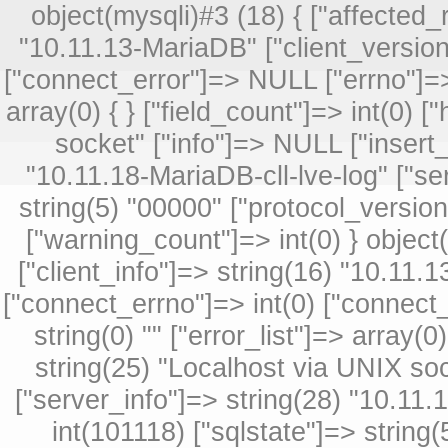
object(mysqli)#3 (18) { ["affected_r
"10.11.13-MariaDB" ["client_version
["connect_error"]=> NULL ["errno"]=> i
array(0) { } ["field_count"]=> int(0) 
socket" ["info"]=> NULL ["insert_
"10.11.18-MariaDB-cll-lve-log" ["se
string(5) "00000" ["protocol_versio
["warning_count"]=> int(0) } object
["client_info"]=> string(16) "10.11.
["connect_errno"]=> int(0) ["connect_
string(0) "" ["error_list"]=> array(0
string(25) "Localhost via UNIX soc
["server_info"]=> string(28) "10.11.
int(101118) ["sqlstate"]=> string