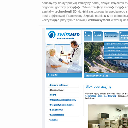
oddali�my do dyspozycji intuicyjny panel, dzi�ki kt�re
dogodnej godziny przyj��. Odwiedzaj�cy stron� mog� zob
szpital w
technologii 3D
, dzi�ki zastosowaniu specjalnego 
sesji zdj�ciowej. Pracownicy Szpitala na bie��co uaktualnia
korzystaj�c przy tym z aplikacji
VebbaAsystent
w wersji des